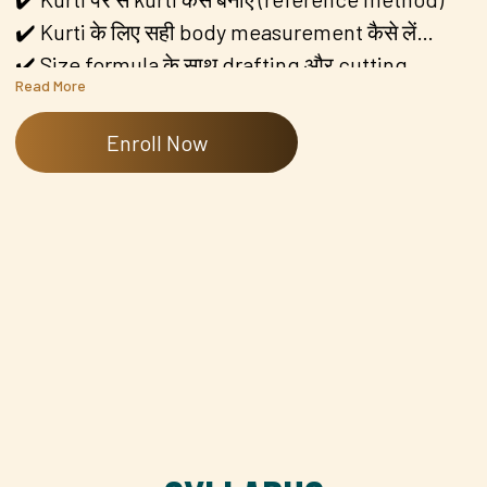
✔️ Kurti के लिए सही body measurement कैसे लें
✔️ Size formula के साथ drafting और cutting
Read More
process
✔️ Step-by-step stitching + useful tips & tricks
Enroll Now
✔️ Final look presentation for better fitting &
finishing clarity
📌 इस class का content Hindi और English दोनों
languages में उपलब्ध है — आप जिस language में
comfortable हैं, उसी में आसानी से सीख सकते हैं।