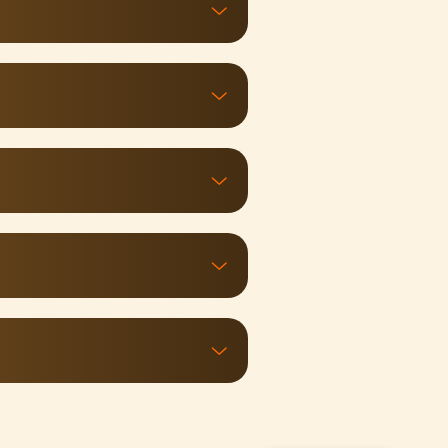
ैं।
 लिए confidently kurti तैयार