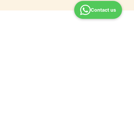
Contact us
ONTACT
pport@rajaranicoaching.com
n – Sat | 10 AM – 7 PM