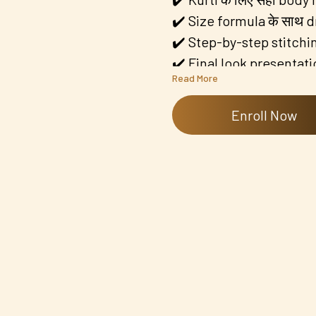
✔️ Size formula के साथ 
✔️ Step-by-step stitchin
✔️ Final look presentatio
Read More
📌 इस class का content H
है — आप जिस language में 
Enroll Now
हैं।