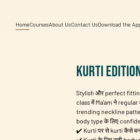
Home
Courses
About Us
Contact Us
Download the Ap
Kurti Editio
Stylish और perfect fitti
class में Ma’am ने regular
trending neckline pattern
body type के लिए confiden
✔️ Kurti पर से kurti कैसे
✔️ Kurti के लिए सही body